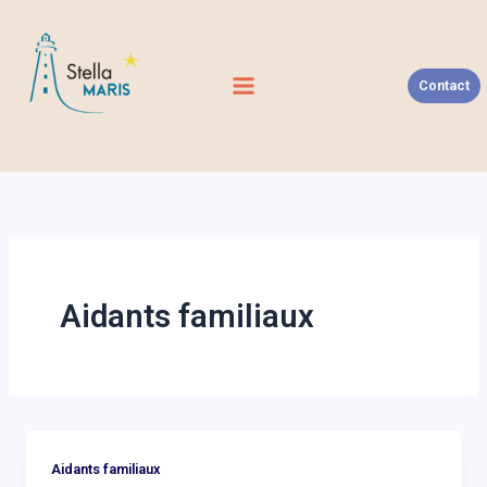
Aller
au
contenu
Contact
Aidants familiaux
Aidants familiaux