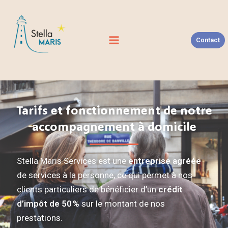
Aller
au
contenu
Contact
Tarifs et fonctionnement de notre
accompagnement à domicile
Stella Maris Services est une
entreprise agréée
de services à la personne, ce qui permet à nos
clients particuliers de bénéficier d’un
crédit
d’impôt de 50 %
sur le montant de nos
prestations.