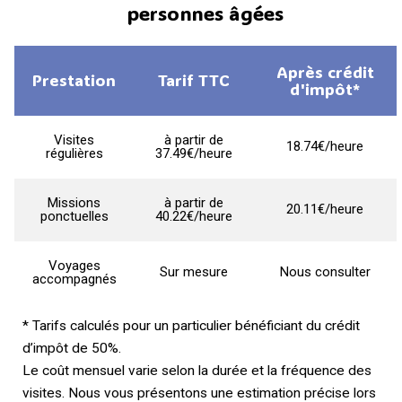
personnes âgées
Après crédit
Prestation
Tarif TTC
d'impôt*
Visites
à partir de
18.74€/heure
régulières
37.49€/heure
Missions
à partir de
20.11€/heure
ponctuelles
40.22€/heure
Voyages
Sur mesure
Nous consulter
accompagnés
* Tarifs calculés pour un particulier bénéficiant du crédit
d’impôt de 50%.
Le coût mensuel varie selon la durée et la fréquence des
visites. Nous vous présentons une estimation précise lors